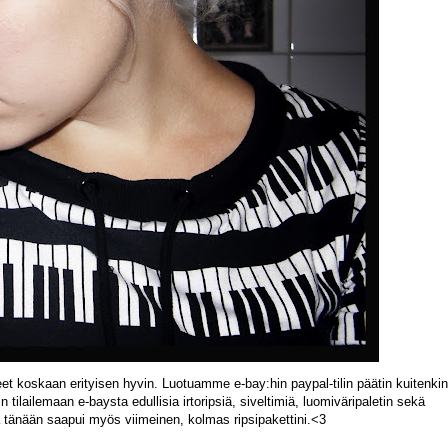
t koskaan erityisen hyvin. Luotuamme e-bay:hin paypal-tilin päätin kuitenkin
ilailemaan e-baysta edullisia irtoripsiä, siveltimiä, luomiväripaletin sekä
 ja tänään saapui myös viimeinen, kolmas ripsipakettini.<3