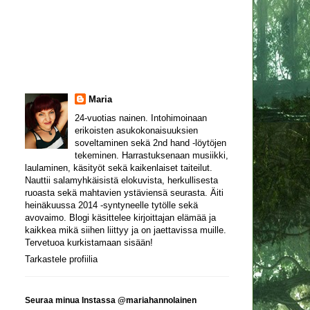
Maria
24-vuotias nainen. Intohimoinaan
erikoisten asukokonaisuuksien
soveltaminen sekä 2nd hand -löytöjen
tekeminen. Harrastuksenaan musiikki,
laulaminen, käsityöt sekä kaikenlaiset taiteilut.
Nauttii salamyhkäisistä elokuvista, herkullisesta
ruoasta sekä mahtavien ystäviensä seurasta. Äiti
heinäkuussa 2014 -syntyneelle tytölle sekä
avovaimo. Blogi käsittelee kirjoittajan elämää ja
kaikkea mikä siihen liittyy ja on jaettavissa muille.
Tervetuoa kurkistamaan sisään!
Tarkastele profiilia
Seuraa minua Instassa @mariahannolainen