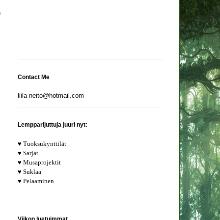
n
Contact Me
liila-neito@hotmail.com
Lempparijuttuja juuri nyt:
♥ Tuoksukynttilät
♥ Sarjat
♥ Musaprojektit
♥ Suklaa
♥ Pelaaminen
Viikon luetuimmat