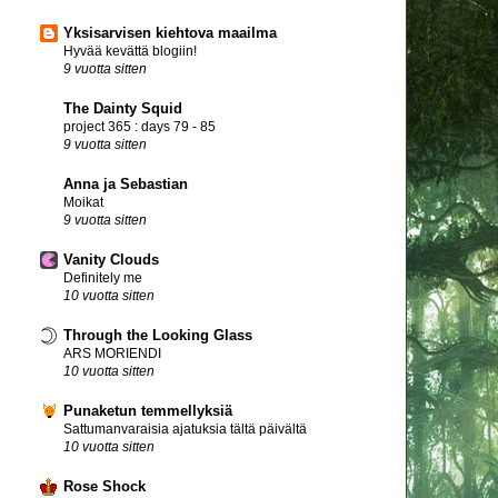
Yksisarvisen kiehtova maailma
Hyvää kevättä blogiin!
9 vuotta sitten
The Dainty Squid
project 365 : days 79 - 85
9 vuotta sitten
Anna ja Sebastian
Moikat
9 vuotta sitten
Vanity Clouds
Definitely me
10 vuotta sitten
Through the Looking Glass
ARS MORIENDI
10 vuotta sitten
Punaketun temmellyksiä
Sattumanvaraisia ajatuksia tältä päivältä
10 vuotta sitten
Rose Shock