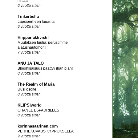
mittää
6 vuotta sitten
Tinkerbella
Lapsiperheen lauantai
6 vuotta sitten
Hiippariaktivisti!
Muutoksen tuulia: perustimme
ajatushautomon!
7 vuotta sitten
ANU JA TALO
Blogihiljaisuus päättyy ihan pian!
8 vuotta sitten
The Realm of Maria
Uusi osoite
8 vuotta sitten
KLIPSIworld
CHANEL ESPADRILLES
8 vuotta sitten
korinnasaarinen.com
PERHEKUVAUS KYPROKSELLA
9 vuotta sitten