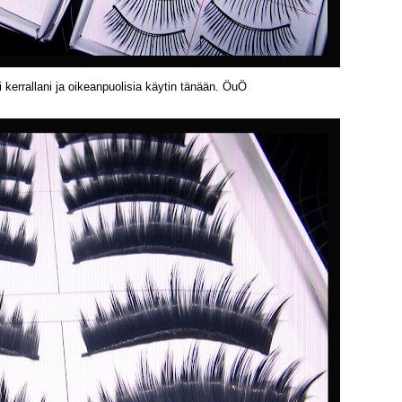
 kerrallani ja oikeanpuolisia käytin tänään. ÖuÖ