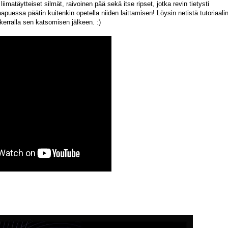
liimatäytteiset silmät, raivoinen pää sekä itse ripset, jotka revin tietysti
puessa päätin kuitenkin opetella niiden laittamisen! Löysin netistä tutoriaali
 kerralla sen katsomisen jälkeen. :)