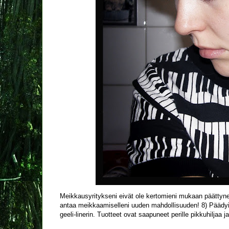
Meikkausyritykseni eivät ole kertomieni mukaan päättynee
antaa meikkaamiselleni uuden mahdollisuuden! 8) Päädyin t
geeli-linerin. Tuotteet ovat saapuneet perille pikkuhiljaa