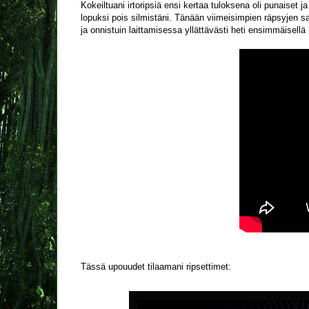
Kokeiltuani irtoripsiä ensi kertaa tuloksena oli punaiset ja 
lopuksi pois silmistäni. Tänään viimeisimpien räpsyjen saa
ja onnistuin laittamisessa yllättävästi heti ensimmäisellä
Tässä upouudet tilaamani ripsettimet: